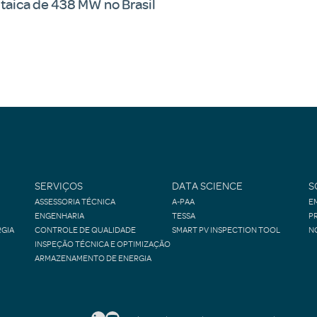
ltaica de 438 MW no Brasil
SERVIÇOS
DATA SCIENCE
S
ASSESSORIA TÉCNICA
A-PAA
E
ENGENHARIA
TESSA
P
GIA
CONTROLE DE QUALIDADE
SMART PV INSPECTION TOOL
N
INSPEÇÃO TÉCNICA E OPTIMIZAÇÃO
ARMAZENAMENTO DE ENERGIA