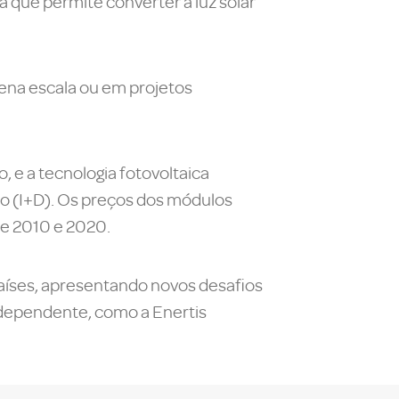
ia que permite converter a luz solar
quena escala ou em projetos
 e a tecnologia fotovoltaica
o (I+D). Os preços dos módulos
re 2010 e 2020.
países, apresentando novos desafios
ndependente, como a Enertis