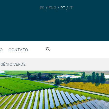
/
/
/
ES
ENG
PT
IT
GO
CONTATO
GÊNIO VERDE