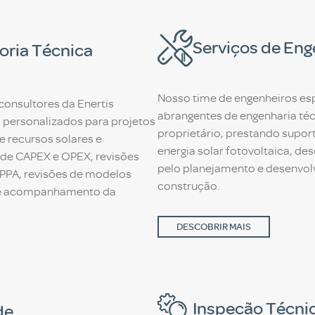
Serviços de Eng
oria Técnica
Nosso time de engenheiros esp
consultores da Enertis
abrangentes de engenharia téc
s personalizados para projetos
proprietário, prestando supor
 recursos solares e
energia solar fotovoltaica, de
 de CAPEX e OPEX, revisões
pelo planejamento e desenvol
 PPA, revisões de modelos
construção.
C e acompanhamento da
DESCOBRIR MAIS
Inspeção Técni
de