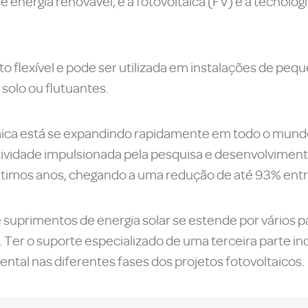
de energia renovável, e a fotovoltaica (FV) é a tecnolog
ito flexível e pode ser utilizada em instalações de pe
solo ou flutuantes.
ltaica está se expandindo rapidamente em todo o mundo,
vidade impulsionada pela pesquisa e desenvolviment
ltimos anos, chegando a uma redução de até 93% ent
e suprimentos de energia solar se estende por vários 
. Ter o suporte especializado de uma terceira parte i
tal nas diferentes fases dos projetos fotovoltaicos.