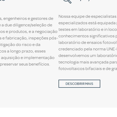
Nossa equipe de especialistas
s, engenheiros e gestores de
especializados está equipada 
e a due diligence/seleção de
testes em laboratório e in lo
os e produtos, e a negociação
conhecimentos significativos 
ca e fabricação, inspeções pós-
laboratório de ensaios fotovo
tigação do risco e da
credenciado pela norma UNE-E
icos a longo prazo, esses
desenvolvemos um laboratóri
a aquisição e implementação
tecnologia mais avançada par
preservar seus benefícios.
fotovoltaicos bifaciais e de gr
DESCOBRIR MAIS