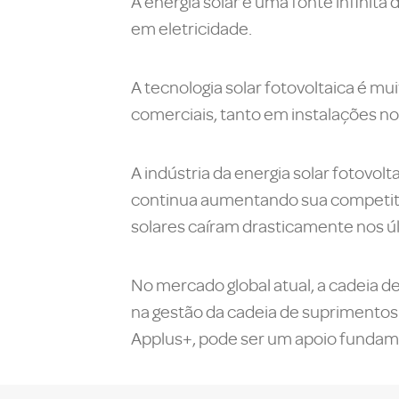
A energia solar é uma fonte infinita 
em eletricidade.
A tecnologia solar fotovoltaica é mu
comerciais, tanto em instalações no 
A indústria da energia solar fotovo
continua aumentando sua competiti
solares caíram drasticamente nos ú
No mercado global atual, a cadeia d
na gestão da cadeia de suprimentos
Applus+, pode ser um apoio fundamen