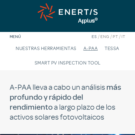
Saltar
al
contenido
/
/
/
MENÚ
ES
ENG
PT
IT
NUESTRAS HERRAMIENTAS
A-PAA
TESSA
SMART PV INSPECTION TOOL
A-PAA lleva a cabo un análisis
más
profundo y rápido del
rendimiento
a largo plazo de los
activos solares fotovoltaicos