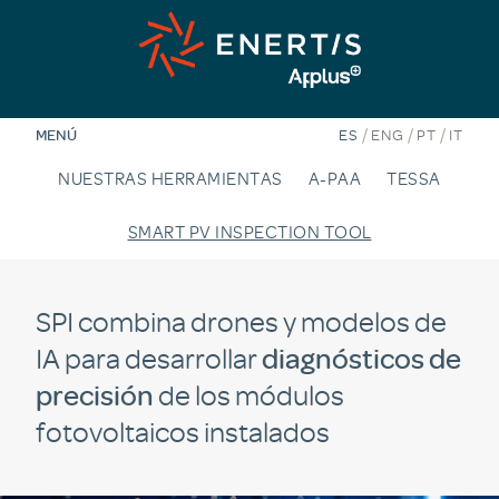
Saltar
al
contenido
/
/
/
MENÚ
ES
ENG
PT
IT
NUESTRAS HERRAMIENTAS
A-PAA
TESSA
SMART PV INSPECTION TOOL
SPI combina drones y modelos de
IA para desarrollar
diagnósticos de
precisión
de los módulos
fotovoltaicos instalados