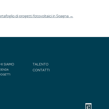
rtafoglio di progetti fotovoltaici in Spagna
→
HI SIAMO
TALENTO
ZIENDA
CONTATTI
ROGETTI