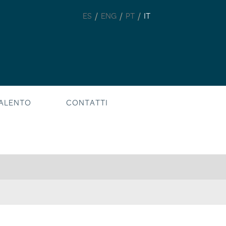
/
/
/
ES
ENG
PT
IT
ALENTO
CONTATTI
Ricerca