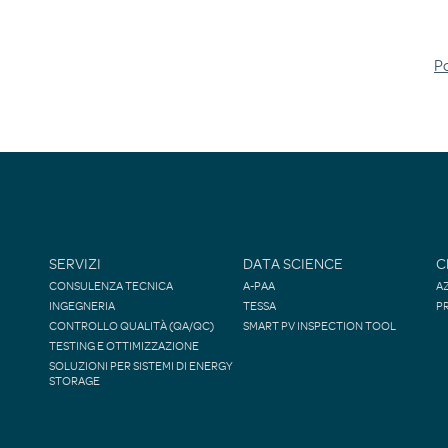
Po
SERVIZI
DATA SCIENCE
C
CONSULENZA TECNICA
A-PAA
A
INGEGNERIA
TESSA
P
CONTROLLO QUALITÀ (QA/QC)
SMART PV INSPECTION TOOL
TESTING E OTTIMIZZAZIONE
SOLUZIONI PER SISTEMI DI ENERGY
STORAGE