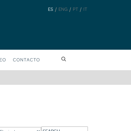
/
/
/
ES
ENG
PT
IT
LEO
CONTACTO
Search
rchivos