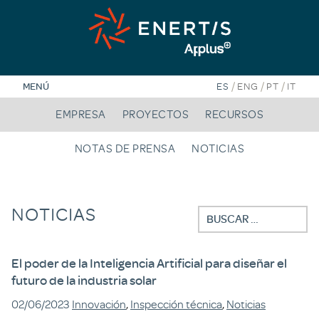
Saltar
al
contenido
/
/
/
MENÚ
ES
ENG
PT
IT
EMPRESA
PROYECTOS
RECURSOS
NOTAS DE PRENSA
NOTICIAS
NOTICIAS
Buscar:
El poder de la Inteligencia Artificial para diseñar el
futuro de la industria solar
02/06/2023
Innovación
,
Inspección técnica
,
Noticias