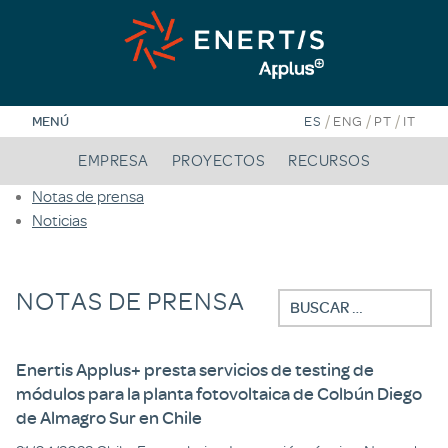
Saltar
al
contenido
/
/
/
MENÚ
ES
ENG
PT
IT
EMPRESA
PROYECTOS
RECURSOS
Notas de prensa
Noticias
NOTAS DE PRENSA
Buscar:
Enertis Applus+ presta servicios de testing de
módulos para la planta fotovoltaica de Colbún Diego
de Almagro Sur en Chile