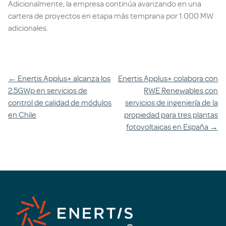
Adicionalmente, la empresa continúa avanzando en una
cartera de proyectos en etapa más temprana por 1.000 MW
adicionales.
Navegación
←
Enertis Applus+ alcanza los
Enertis Applus+ colabora con
2.5GWp en servicios de
RWE Renewables con
entre
control de calidad de módulos
servicios de ingeniería de la
artículos
en Chile
propiedad para tres plantas
fotovoltaicas en España
→