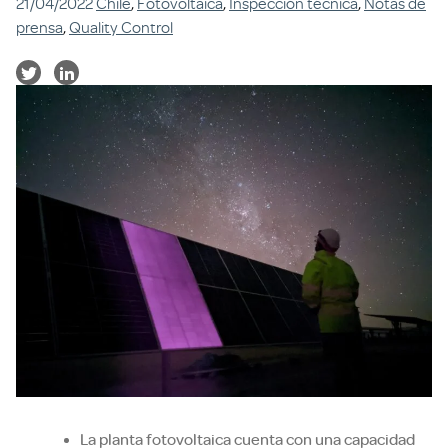
21/04/2022
Chile
,
Fotovoltaica
,
Inspección técnica
,
Notas de
prensa
,
Quality Control
La planta fotovoltaica cuenta con una capacidad