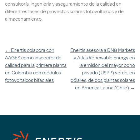
consultoría, ingeniería y aseguramiento de la calidad en
diferentes fases de proyectos solares fotovoltaicos y de
almacenamiento.
Navegación
←
Enertis colabora con
Enertis asesora a DNB Markets
AAGES como inspector de
y Atlas Renewable Energy en
entre
calidad para la primera planta
la emisión del mayor bono
artículos
en Colombia con módulos
privado (USPP) verde, en
fotovoltaicos bifaciales
dólares, de dos plantas solares
en America Latina (Chile)
→