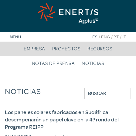
Saltar
al
contenido
/
/
/
MENÚ
ES
ENG
PT
IT
EMPRESA
PROYECTOS
RECURSOS
NOTAS DE PRENSA
NOTICIAS
NOTICIAS
Buscar:
Los paneles solares fabricados en Sudáfrica
desempeñarán un papel clave en la 4ª ronda del
Programa REIPP