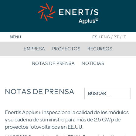
Saltar
al
contenido
/
/
/
MENÚ
ES
ENG
PT
IT
EMPRESA
PROYECTOS
RECURSOS
NOTAS DE PRENSA
NOTICIAS
NOTAS DE PRENSA
Buscar:
Enertis Applus+ inspecciona la calidad de los módulos
y su cadena de suministro para más de 2.5 GWp de
proyectos fotovoltaicos en EE.UU.